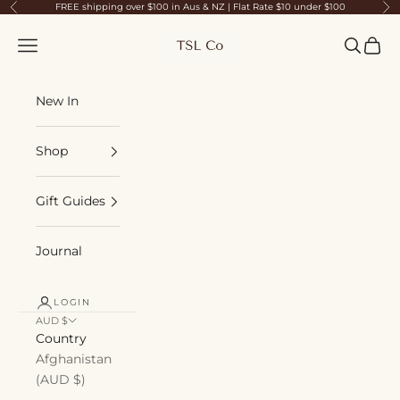
Skip to content
FREE shipping over $100 in Aus & NZ | Flat Rate $10 under $100
Previous
Ne
TSL Co
Navigation menu
Search
Cart
New In
Shop
Gift Guides
Journal
LOGIN
AUD $
Country
Afghanistan
(AUD $)