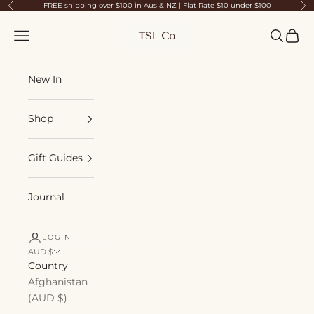
Skip to content
FREE shipping over $100 in Aus & NZ | Flat Rate $10 under $100
Previous
Ne
TSL Co
Navigation menu
Search
Cart
New In
Shop
Gift Guides
Journal
LOGIN
AUD $
Country
Afghanistan
(AUD $)