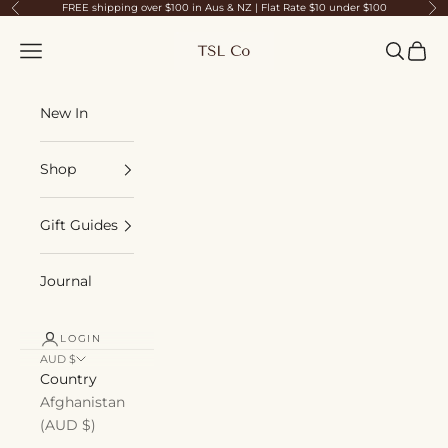
Skip to content
FREE shipping over $100 in Aus & NZ | Flat Rate $10 under $100
Previous
Ne
TSL Co
Navigation menu
Search
Cart
New In
Shop
Gift Guides
Journal
LOGIN
AUD $
Country
Afghanistan
(AUD $)