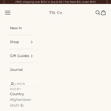
Skip to content
FREE shipping over $100 in Aus & NZ | Flat Rate $10 under $100
Previous
Ne
TSL Co
Navigation menu
Search
Cart
New In
Shop
Gift Guides
Journal
LOGIN
AUD $
Country
Afghanistan
(AUD $)