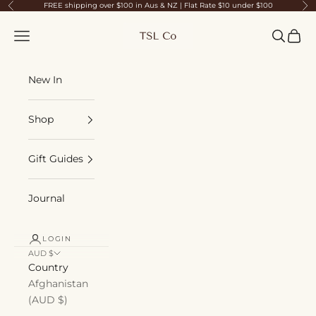
Skip to content
FREE shipping over $100 in Aus & NZ | Flat Rate $10 under $100
Previous
Ne
TSL Co
Navigation menu
Search
Cart
New In
Shop
Gift Guides
Journal
LOGIN
AUD $
Country
Afghanistan
(AUD $)