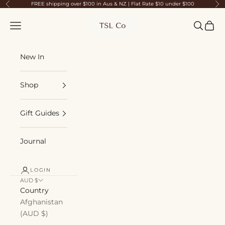
Skip to content
FREE shipping over $100 in Aus & NZ | Flat Rate $10 under $100
Previous
Ne
TSL Co
Navigation menu
Search
Cart
New In
Shop
Gift Guides
Journal
LOGIN
AUD $
Country
Afghanistan
(AUD $)