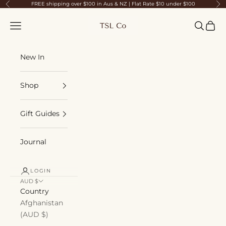
Skip to content
FREE shipping over $100 in Aus & NZ | Flat Rate $10 under $100
Previous
Ne
TSL Co
Navigation menu
Search
Cart
New In
Shop
Gift Guides
Journal
LOGIN
AUD $
Country
Afghanistan
(AUD $)