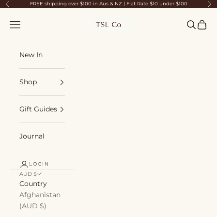
Skip to content
FREE shipping over $100 in Aus & NZ | Flat Rate $10 under $100
Previous
Ne
TSL Co
Navigation menu
Search
Cart
New In
Shop
Gift Guides
Journal
LOGIN
AUD $
Country
Afghanistan
(AUD $)